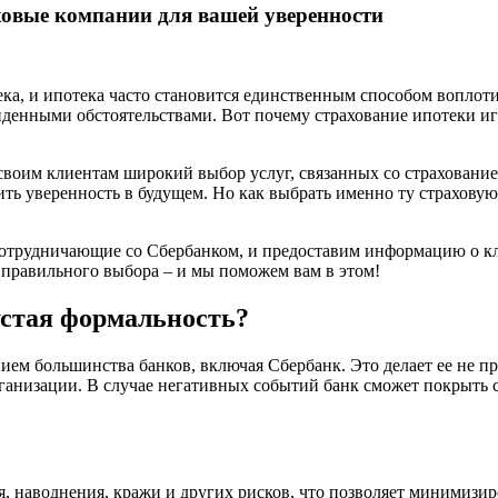
ховые компании для вашей уверенности
а, и ипотека часто становится единственным способом воплотить
иденными обстоятельствами. Вот почему страхование ипотеки и
 своим клиентам широкий выбор услуг, связанных со страховани
ть уверенность в будущем. Но как выбрать именно ту страхову
сотрудничающие со Сбербанком, и предоставим информацию о кл
с правильного выбора – и мы поможем вам в этом!
устая формальность?
нием большинства банков, включая Сбербанк. Это делает ее не 
ганизации. В случае негативных событий банк сможет покрыть с
, наводнения, кражи и других рисков, что позволяет минимизир