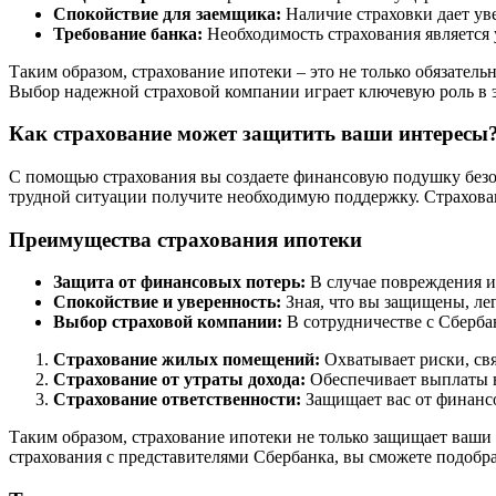
Спокойствие для заемщика:
Наличие страховки дает уве
Требование банка:
Необходимость страхования является 
Таким образом, страхование ипотеки – это не только обязател
Выбор надежной страховой компании играет ключевую роль в э
Как страхование может защитить ваши интересы
С помощью страхования вы создаете финансовую подушку безоп
трудной ситуации получите необходимую поддержку. Страхова
Преимущества страхования ипотеки
Защита от финансовых потерь:
В случае повреждения и
Спокойствие и уверенность:
Зная, что вы защищены, ле
Выбор страховой компании:
В сотрудничестве с Сберба
Страхование жилых помещений:
Охватывает риски, св
Страхование от утраты дохода:
Обеспечивает выплаты в 
Страхование ответственности:
Защищает вас от финансо
Таким образом, страхование ипотеки не только защищает ваши
страхования с представителями Сбербанка, вы сможете подобр