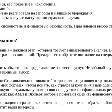
иса, его покрытие и исключения.
аний.
ивно реагировала на запросы и излишнее бюрократия.
латы в случае наступления страхового случая.
 спокойствие и финансовую безопасность. Правильный выбор ст
рмацию?
ания – важный этап, который требует внимательного анализа. 
раховых компаний. Прежде всего, обратите внимание на специ
ь объективное представление о качестве услуг. Не забывайте у
звешенный выбор.
гСтрахования.ru позволяют быстро сравнить условия от разных
мых форумах, чтобы понять, как страховая компания взаимодейс
куют актуальные условия своих продуктов на официальных рес
таких как АМЛ и Эксперт, которые помогают оценить финансову
нформацию из различных источников, вы сможете выбрать наибо
итит ваши интересы.