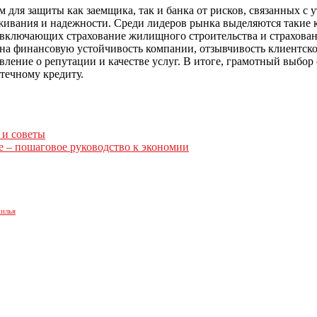
 для защиты как заемщика, так и банка от рисков, связанных с
живания и надежности. Среди лидеров рынка выделяются такие ко
включающих страхование жилищного строительства и страхован
а финансовую устойчивость компании, отзывчивость клиентског
ление о репутации и качестве услуг. В итоге, грамотный выбор
отечному кредиту.
 и советы
е – пошаговое руководство к экономии
жилья