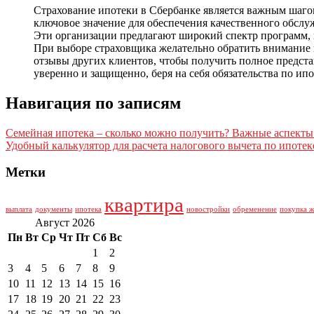
Страхование ипотеки в Сбербанке является важным шагом
ключовое значение для обеспечения качественного обслу
Эти организации предлагают широкий спектр программ, 
При выборе страховщика желательно обратить внимание н
отзывы других клиентов, чтобы получить полное представ
уверенно и защищенно, беря на себя обязательства по ип
Навигация по записям
Семейная ипотека – сколько можно получить? Важные аспекты
Удобный калькулятор для расчета налогового вычета по ипотек
Метки
квартира
выплата
документы
ипотека
новостройки
обременение
покупка 
Август 2026
Пн
Вт
Ср
Чт
Пт
Сб
Вс
1
2
3
4
5
6
7
8
9
10
11
12
13
14
15
16
17
18
19
20
21
22
23