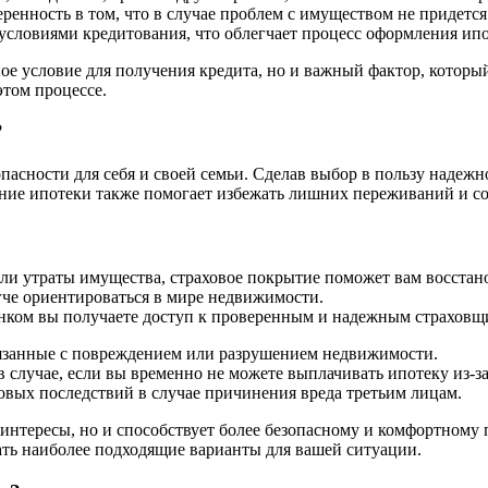
ренность в том, что в случае проблем с имуществом не придетс
условиями кредитования, что облегчает процесс оформления ипо
ьное условие для получения кредита, но и важный фактор, котор
том процессе.
?
асности для себя и своей семьи. Сделав выбор в пользу надежн
ние ипотеки также помогает избежать лишних переживаний и со
ли утраты имущества, страховое покрытие поможет вам восстан
гче ориентироваться в мире недвижимости.
нком вы получаете доступ к проверенным и надежным страховщ
язанные с повреждением или разрушением недвижимости.
случае, если вы временно не можете выплачивать ипотеку из-за
вых последствий в случае причинения вреда третьим лицам.
 интересы, но и способствует более безопасному и комфортном
ать наиболее подходящие варианты для вашей ситуации.