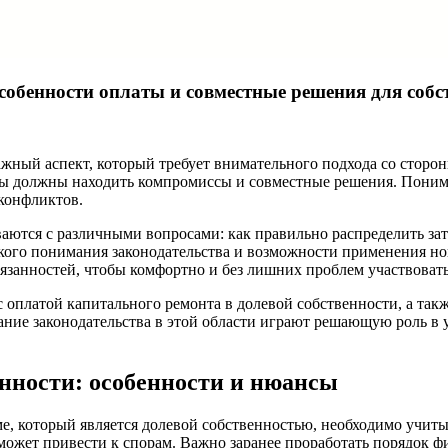
собенности оплаты и совместные решения для соб
ный аспект, который требует внимательного подхода со стороны
оны должны находить компромиссы и совместные решения. Поним
 конфликтов.
ются с различными вопросами: как правильно распределить затра
еткого понимания законодательства и возможности применения 
обязанностей, чтобы комфортно и без лишних проблем участвовать
 с оплатой капитального ремонта в долевой собственности, а 
ание законодательства в этой области играют решающую роль в
нности: особенности и нюансы
, который является долевой собственностью, необходимо учиты
может привести к спорам. Важно заранее проработать порядок ф