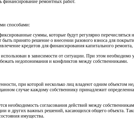
ть финансирование ремонтных работ.
ими способами:
иксированные суммы, которые будут регулярно перечисляться н
 быть принято решение о внесении разового взноса для покрыти
влечение кредитов для финансирования капитального ремонта, ч
 использован в зависимости от ситуации. При этом необходимо
збежать недопонимания и конфликтов между собственниками.
венности, при которой несколько лиц владеют одним объектом н
 данном случае каждому собственнику принадлежит определенная
тся необходимость согласования действий между собственниками
ции и других важных решений, касающихся общего объекта. Так
состояния имущества.