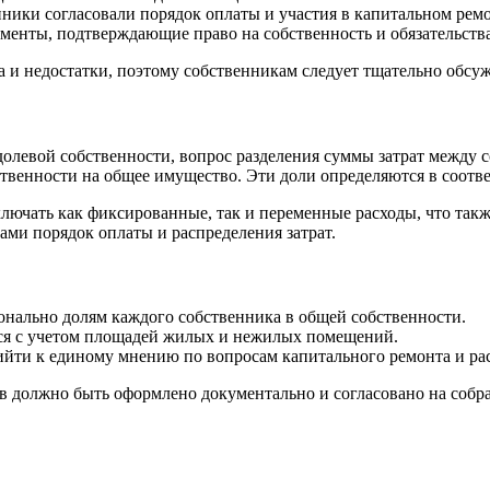
нники согласовали порядок оплаты и участия в капитальном ремо
енты, подтверждающие право на собственность и обязательства
 и недостатки, поэтому собственникам следует тщательно обсу
долевой собственности, вопрос разделения суммы затрат между
бственности на общее имущество. Эти доли определяются в соо
лючать как фиксированные, так и переменные расходы, что такж
ами порядок оплаты и распределения затрат.
нально долям каждого собственника в общей собственности.
ся с учетом площадей жилых и нежилых помещений.
ти к единому мнению по вопросам капитального ремонта и рас
ов должно быть оформлено документально и согласовано на собр