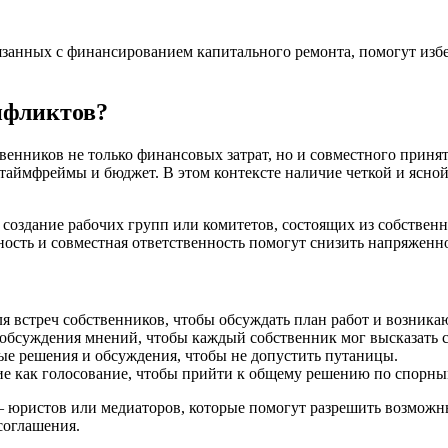
вязанных с финансированием капитального ремонта, помогут из
нфликтов?
венников не только финансовых затрат, но и совместного приня
т, таймфреймы и бюджет. В этом контексте наличие четкой и я
создание рабочих групп или комитетов, состоящих из собствен
ость и совместная ответственность помогут снизить напряженно
я встреч собственников, чтобы обсуждать план работ и возник
 обсуждения мнений, чтобы каждый собственник мог высказать 
ые решения и обсуждения, чтобы не допустить путаницы.
ие как голосование, чтобы прийти к общему решению по спорны
– юристов или медиаторов, которые помогут разрешить возможн
соглашения.