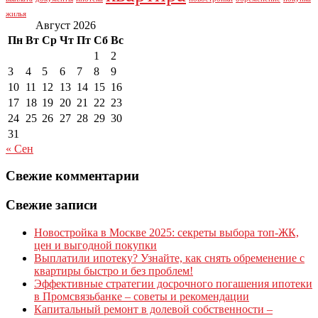
жилья
Август 2026
Пн
Вт
Ср
Чт
Пт
Сб
Вс
1
2
3
4
5
6
7
8
9
10
11
12
13
14
15
16
17
18
19
20
21
22
23
24
25
26
27
28
29
30
31
« Сен
Свежие комментарии
Свежие записи
Новостройка в Москве 2025: секреты выбора топ-ЖК,
цен и выгодной покупки
Выплатили ипотеку? Узнайте, как снять обременение с
квартиры быстро и без проблем!
Эффективные стратегии досрочного погашения ипотеки
в Промсвязьбанке – советы и рекомендации
Капитальный ремонт в долевой собственности –