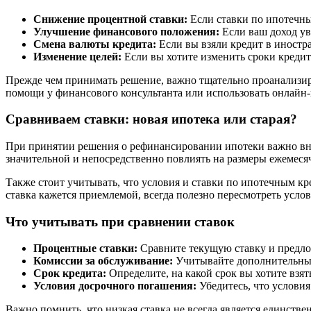
Снижение процентной ставки:
Если ставки по ипотечны
Улучшение финансового положения:
Если ваш доход ув
Смена валюты кредита:
Если вы взяли кредит в иностра
Изменение целей:
Если вы хотите изменить сроки кредит
Прежде чем принимать решение, важно тщательно проанализир
помощи у финансового консультанта или использовать онлайн-
Сравниваем ставки: новая ипотека или старая?
При принятии решения о рефинансировании ипотеки важно вни
значительной и непосредственно повлиять на размеры ежемеся
Также стоит учитывать, что условия и ставки по ипотечным кр
ставка кажется приемлемой, всегда полезно пересмотреть усло
Что учитывать при сравнении ставок
Процентные ставки:
Сравните текущую ставку и предло
Комиссии за обслуживание:
Учитывайте дополнительные
Срок кредита:
Определите, на какой срок вы хотите взят
Условия досрочного погашения:
Убедитесь, что условия
Важно помнить, что низкая ставка не всегда является единств