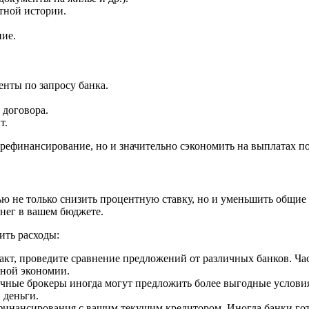
итной истории.
ние.
нты по запросу банка.
 договора.
т.
 рефинансирование, но и значительно сэкономить на выплатах п
 не только снизить процентную ставку, но и уменьшить общие 
нег в вашем бюджете.
ить расходы:
акт, проведите сравнение предложений от различных банков. Час
ьной экономии.
чные брокеры иногда могут предложить более выгодные условия,
 деньги.
ефинансирования с вашим текущим кредитором. Иногда банки гот