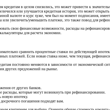
м кредитам в целом снизились, это может привести к значитель
еличился или улучшается кредитная история, это может открыть
нной валюте и курс хуже, чем был на момент подписания, имеет
а или увеличить/уменьшить платежи, это также повод для рефи
овать свои финансовые возможности, расходы на рефинансиров
калькуляторы для расчета экономии.
мательно сравнить процентные ставки по действующей ипотеке
чных платежей. Если новая ставка ниже, чем текущая, рефинан
едитам постоянно меняются в зависимости от экономической сит
вия других предложений на рынке.
жения от других банков.
 расходы, которые могут возникнуть при рефинансировании.
ь новую ипотеку.
 досрочного погашения подходят вам.
енным критерием для выбора. Оцените общую стоимость кредита 