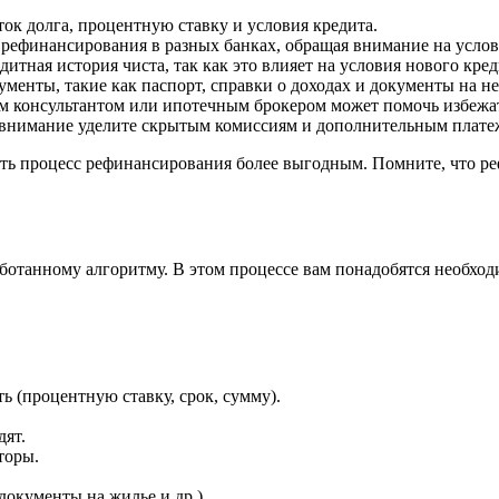
ток долга, процентную ставку и условия кредита.
ефинансирования в разных банках, обращая внимание на услови
дитная история чиста, так как это влияет на условия нового кред
менты, такие как паспорт, справки о доходах и документы на н
 консультантом или ипотечным брокером может помочь избежат
внимание уделите скрытым комиссиям и дополнительным плате
ать процесс рефинансирования более выгодным. Помните, что р
ботанному алгоритму. В этом процессе вам понадобятся необход
ь (процентную ставку, срок, сумму).
дят.
торы.
документы на жилье и др.).