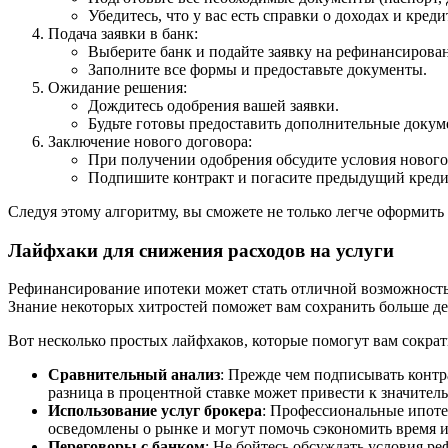
Убедитесь, что у вас есть справки о доходах и кред
Подача заявки в банк:
Выберите банк и подайте заявку на рефинансирова
Заполните все формы и предоставьте документы.
Ожидание решения:
Дождитесь одобрения вашей заявки.
Будьте готовы предоставить дополнительные докуме
Заключение нового договора:
При получении одобрения обсудите условия нового
Подпишите контракт и погасите предыдущий креди
Следуя этому алгоритму, вы сможете не только легче оформить
Лайфхаки для снижения расходов на услуги
Рефинансирование ипотеки может стать отличной возможностью
Знание некоторых хитростей поможет вам сохранить больше де
Вот несколько простых лайфхаков, которые помогут вам сократ
Сравнительный анализ
: Прежде чем подписывать контр
разница в процентной ставке может привести к значител
Использование услуг брокера
: Профессиональные ипоте
осведомлены о рынке и могут помочь сэкономить время и
Переговоры с банком
: Не бойтесь обсуждать условия р