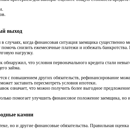
и.
ов.
ый выход
 случаях, когда финансовая ситуация заемщика существенно мен
 помочь снизить ежемесячные платежи и избежать банкротства. 
лговую нагрузку.
к обнаружил, что условия первоначального кредита стали невы
его займа.
тся с повышением других обязательств, рефинансирование може
ожет заставить пересмотреть условия ипотеки.
вок означает, что можно получить более выгодное предложение,
только помогает улучшить финансовое положение заемщика, но 
дводные камни
теке, но и другие финансовые обязательства. Правильная оцен