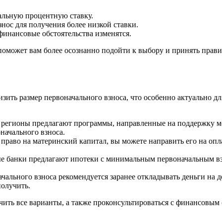
альную процентную ставку.
нос для получения более низкой ставки.
инансовые обстоятельства изменятся.
оможет вам более осознанно подойти к выбору и принять прави
изить размер первоначального взноса, что особенно актуально 
регионы предлагают программы, направленные на поддержку м
начального взноса.
ь право на материнский капитал, вы можете направить его на оп
 банки предлагают ипотеки с минимальным первоначальным взн
льного взноса рекомендуется заранее откладывать деньги на деп
получить.
чить все варианты, а также проконсультироваться с финансовым