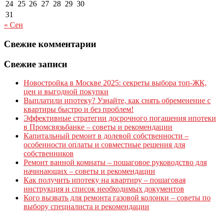
24
25
26
27
28
29
30
31
« Сен
Свежие комментарии
Свежие записи
Новостройка в Москве 2025: секреты выбора топ-ЖК,
цен и выгодной покупки
Выплатили ипотеку? Узнайте, как снять обременение с
квартиры быстро и без проблем!
Эффективные стратегии досрочного погашения ипотеки
в Промсвязьбанке – советы и рекомендации
Капитальный ремонт в долевой собственности –
особенности оплаты и совместные решения для
собственников
Ремонт ванной комнаты – пошаговое руководство для
начинающих – советы и рекомендации
Как получить ипотеку на квартиру – пошаговая
инструкция и список необходимых документов
Кого вызвать для ремонта газовой колонки – советы по
выбору специалиста и рекомендации