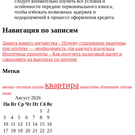
следует внимательно изучить все условия и
особенности передачи первоначального взноса,
чтобы избежать возможных задержек и
недоразумений в процессе оформления кредита.
Навигация по записям
Защита вашего имущества – Почему страхование квартиры
при ипотеке — необходимость для каждого владельца
Ипотечные проценты – Как получить налоговый вычет и
сэкономить на выплатах по ипотеке
Метки
квартира
выплата
документы
ипотека
новостройки
обременение
покупка
жилья
Август 2026
Пн
Вт
Ср
Чт
Пт
Сб
Вс
1
2
3
4
5
6
7
8
9
10
11
12
13
14
15
16
17
18
19
20
21
22
23