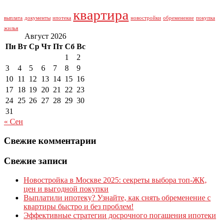
квартира
выплата
документы
ипотека
новостройки
обременение
покупка
жилья
Август 2026
Пн
Вт
Ср
Чт
Пт
Сб
Вс
1
2
3
4
5
6
7
8
9
10
11
12
13
14
15
16
17
18
19
20
21
22
23
24
25
26
27
28
29
30
31
« Сен
Свежие комментарии
Свежие записи
Новостройка в Москве 2025: секреты выбора топ-ЖК,
цен и выгодной покупки
Выплатили ипотеку? Узнайте, как снять обременение с
квартиры быстро и без проблем!
Эффективные стратегии досрочного погашения ипотеки