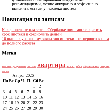
рекомендациями, можно аккуратно и эффективно
выяснить, есть ли у человека ипотека.
Навигация по записям
Как досрочные платежи в Сбербанке помогают сократить
срок ипотеки и сэкономить деньги
10 шагов к успешному закрытию ипотеки – от первого взноса
до полного расчета
Метки
квартира
выплата
документы
ипотека
новостройки
обременение
покупка
жилья
Август 2026
Пн
Вт
Ср
Чт
Пт
Сб
Вс
1
2
3
4
5
6
7
8
9
10
11
12
13
14
15
16
17
18
19
20
21
22
23
24
25
26
27
28
29
30