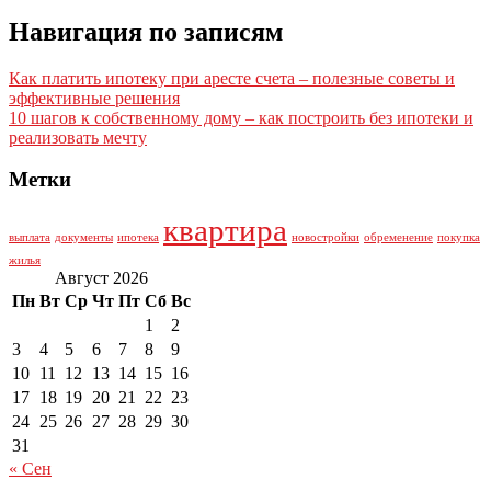
Навигация по записям
Как платить ипотеку при аресте счета – полезные советы и
эффективные решения
10 шагов к собственному дому – как построить без ипотеки и
реализовать мечту
Метки
квартира
выплата
документы
ипотека
новостройки
обременение
покупка
жилья
Август 2026
Пн
Вт
Ср
Чт
Пт
Сб
Вс
1
2
3
4
5
6
7
8
9
10
11
12
13
14
15
16
17
18
19
20
21
22
23
24
25
26
27
28
29
30
31
« Сен